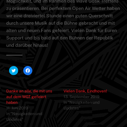
Möglichkeit, und im Rahmen des Wave Gotik Treffens
zu präsentieren. Bei perfektem Open Air Wetter haben
wir eine dreiviertel Stunde einen guten Querschnitt
durch unsere Musik auf die Bühne gebracht und mit
alten und neuen Fans gefeiert. Vielen Dank für Euren
Support und bis bald auf den Bühnen der Republik
und darüber hinaus!
Teilen mit:
K
K
l
l
i
i
c
c
k
k
,
,
Danke an alle, die mit uns
Vielen Dank, Eindhoven!
u
u
m
m
auf dem WGT gefeiert
13. September 2019
ü
a
haben
In "Neuigkeiten und
b
u
e
f
11. Juni 2019
Updates"
r
F
In "Neuigkeiten und
T
a
w
c
Updates"
i
e
t
b