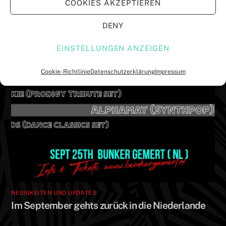
COOKIES AKZEPTIEREN
n
n
e
e
t
t
DENY
)
)
EINSTELLUNGEN ANZEIGEN
Cookie-Richtlinie
Datenschutzerklärung
Impressum
NEUIGKEITEN UND UPDATES
Im September gehts zurück in die Niederlande