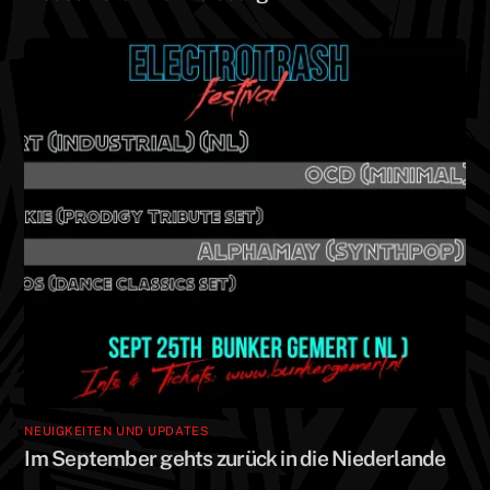
ö
ö
f
f
f
f
n
n
e
e
t
t
)
)
NEUIGKEITEN UND UPDATES
Im September gehts zurück in die Niederlande