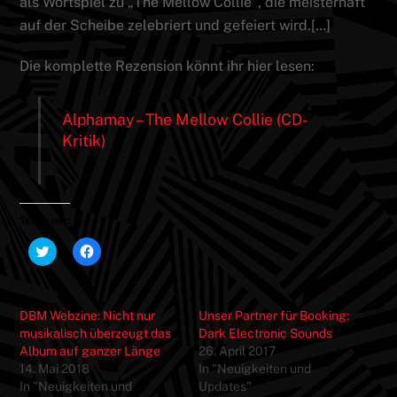
als Wortspiel zu „The Mellow Collie“, die meisterhaft
auf der Scheibe zelebriert und gefeiert wird.[…]
Die komplette Rezension könnt ihr hier lesen:
Alphamay – The Mellow Collie (CD-
Kritik)
Teilen mit:
K
K
l
l
i
i
c
c
k
k
,
,
DBM Webzine: Nicht nur
Unser Partner für Booking:
u
u
m
m
musikalisch überzeugt das
Dark Electronic Sounds
ü
a
Album auf ganzer Länge
26. April 2017
b
u
e
f
14. Mai 2018
In "Neuigkeiten und
r
F
In "Neuigkeiten und
T
a
Updates"