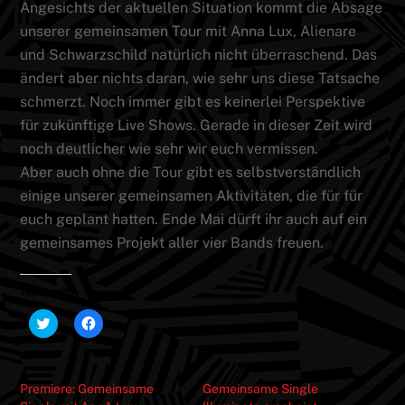
Angesichts der aktuellen Situation kommt die Absage
unserer gemeinsamen Tour mit Anna Lux, Alienare
und Schwarzschild natürlich nicht überraschend. Das
ändert aber nichts daran, wie sehr uns diese Tatsache
schmerzt. Noch immer gibt es keinerlei Perspektive
für zukünftige Live Shows. Gerade in dieser Zeit wird
noch deutlicher wie sehr wir euch vermissen.
Aber auch ohne die Tour gibt es selbstverständlich
einige unserer gemeinsamen Aktivitäten, die für für
euch geplant hatten. Ende Mai dürft ihr auch auf ein
gemeinsames Projekt aller vier Bands freuen.
Teilen mit:
K
K
l
l
i
i
c
c
k
k
,
,
Premiere: Gemeinsame
Gemeinsame Single
u
u
m
m