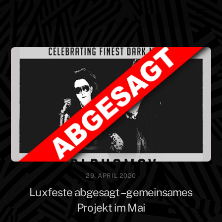
Skip
Men
to
content
29. APRIL 2020
Luxfeste abgesagt – gemeinsames
Projekt im Mai