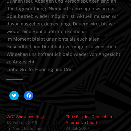
Bühnen leer. Absagen und Verschiebungen sind an
der Tagesordnung. Niemand kann sagen wann ein
Spielbetrieb wieder möglich ist. Aktuell müssen wir
davon ausgehen, das es lange Dauern wird, bis wir
wieder eine Bühne betreten können.
Im Moment bleibt uns nichts als euch allen
Gesundheit und Durchhaltevermögen zu wünschen.
Wir sehen uns hoffentlich bald wieder von Angesicht
zu Angesicht.
Liebe Grüße, Henning und Cris.
Teilen mit:
K
K
l
l
i
i
c
c
k
k
,
,
WGT Show bestätigt
Platz 5 in den Deutschen
u
u
m
m
18. Februar 2019
Alternative Charts
ü
a
In "Neuigkeiten und
24. Juli 2020
b
u