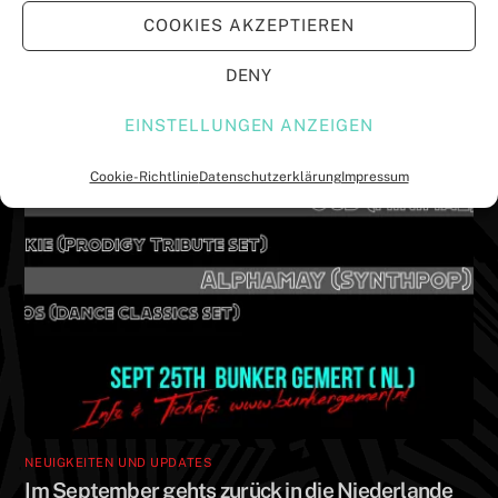
r
r
Neues Datum für Duisburg
COOKIES AKZEPTIEREN
g
g
e
e
ö
ö
f
f
DENY
f
f
n
n
e
e
EINSTELLUNGEN ANZEIGEN
t
t
)
)
Cookie-Richtlinie
Datenschutzerklärung
Impressum
NEUIGKEITEN UND UPDATES
Im September gehts zurück in die Niederlande