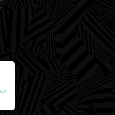
ahr
uns
d
GEN