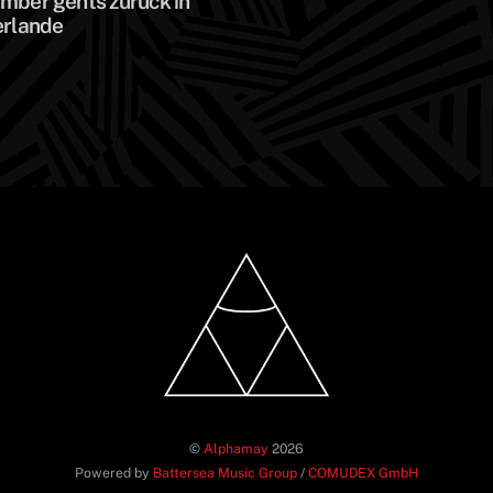
mber gehts zurück in
erlande
©
Alphamay
2026
Powered by
Battersea Music Group
/
COMUDEX GmbH