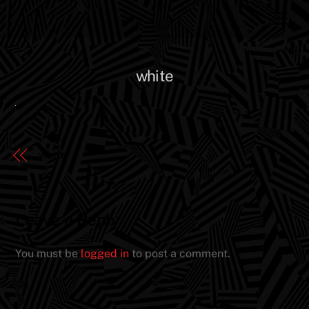
Skip
Men
to
content
white
white
Leave a Reply
You must be
logged in
to post a comment.