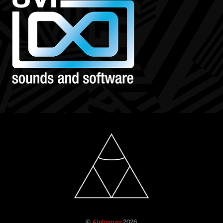
©
Alphamay
2026