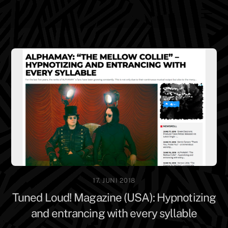
Skip
Men
to
content
17. JUNI 2018
Tuned Loud! Magazine (USA): Hypnotizing
and entrancing with every syllable