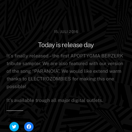
Skip
Men
to
content
15. JULI 2016
Today is release day
It`s finally released – the first APOPTYGMA BERZERK
tribute sampler. We are also featured with our version
of the song “PARANOIA”. We would like extend warm
thanks to ELECTROZOMBIES for making this one
possible!
It’s available trough all major digital outlets.
Teilen mit:
K
K
l
l