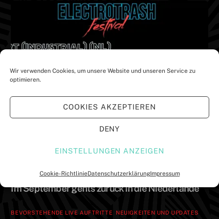
e
e
m
m
F
F
e
e
n
n
s
s
t
t
e
e
r
r
g
g
e
e
Wir verwenden Cookies, um unsere Website und unseren Service zu
ö
ö
optimieren.
f
f
f
f
n
n
e
e
COOKIES AKZEPTIEREN
t
t
)
)
DENY
EINSTELLUNGEN ANZEIGEN
Cookie-Richtlinie
Datenschutzerklärung
Impressum
NEUIGKEITEN UND UPDATES
Im September gehts zurück in die Niederlande
BEVORSTEHENDE LIVE AUFTRITTE
,
NEUIGKEITEN UND UPDATES