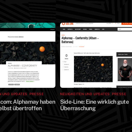
N UND UPDATES
,
PRESSE
NEUIGKEITEN UND UPDATES
,
PRESSE
r.com: Alphamay haben
Side-Line: Eine wirklich gute
selbst übertroffen
Überraschung