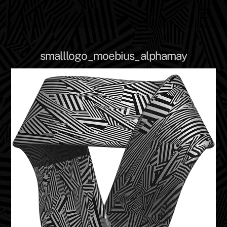
Skip
Men
to
content
smalllogo_moebius_alphamay