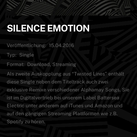
SILENCE EMOTION
Veröffentlichung:
15.04.2016
Typ:
Single
Format:
Download, Streaming
Als zweite Auskopplung aus “Twisted Lines” enthält
diese Single neben dem Titeltrack auch zwei
exklusive Remixe verschiedener Alphamay Songs. Sie
ist im Digitalvertrieb bei unserem Label Battersea
Electric unter anderem auf iTunes und Amazon und
auf den gängigen Streaming Plattformen wie z.B.
Spotify zu hören.