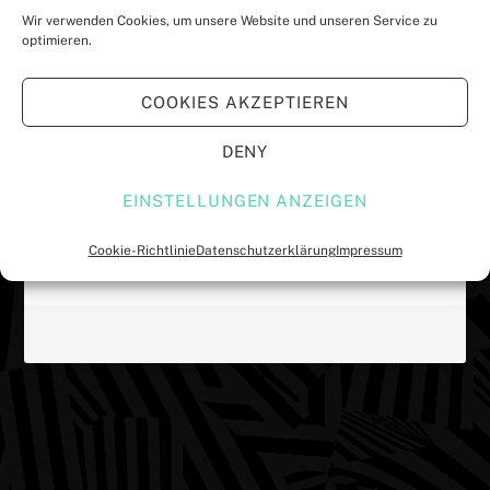
Wir verwenden Cookies, um unsere Website und unseren Service zu
optimieren.
COOKIES AKZEPTIEREN
DENY
Klicke hier, um Marketing-Cookies zu
EINSTELLUNGEN ANZEIGEN
akzeptieren und diesen Inhalt zu
aktivieren
Cookie-Richtlinie
Datenschutzerklärung
Impressum