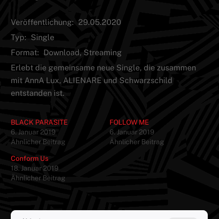
Veröffentlichung:
29.05.2020
Typ:
Single
Format:
Download, Streaming
Erlebt die gemeinsame neue Single, die zusammen
mit AnnA Lux, ALIENARE und Schwarzschild
entstanden ist.
BLACK PARASITE
FOLLOW ME
6. Januar 2019
6. Januar 2019
Ähnlicher Beitrag
Ähnlicher Beitrag
Conform Us
18. Januar 2019
Ähnlicher Beitrag