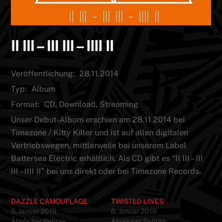
II III – III III – IIII II
Veröffentlichung:
28.11.2014
Typ:
Album
Format:
CD, Download, Streaming
Unser Debut-Album erschien am 28.11.2014 bei
Timezone / Kitty Killer und ist auf allen digitalen
Vertriebswegen, mittlerweile bei unserem Label
Battersea Electric erhältlich. Als CD gibt es “II III – III
III – IIII II” bei uns direkt oder bei Timezone Records.
DAZZLE CAMOUFLAGE
TWISTED LINES
5. Januar 2019
6. Januar 2019
Ähnlicher Beitrag
Ähnlicher Beitrag