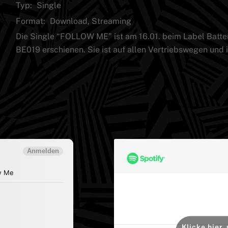
Typ:
Single
Format:
Download, Streaming
Die Single “FOLLOW ME” ist am 16.01. beim Label Batte
BE019 erschienen. Sie ist auf allen Vertriebswegen und i
Klicke hier