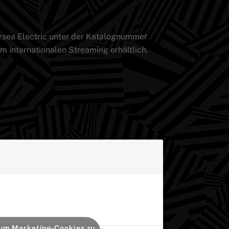
rsea Electric unter der Katalognummer
m internationalen Streaming erhältlich.
, um Marketing-Cookies zu