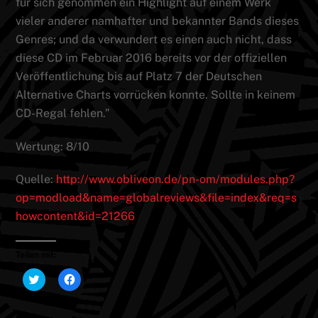
für sich genommen ein Highlight auf einem Werk
vieler anderer namhafter und bekannter Bands dieses
Genres; und da verwundert es einen auch nicht, dass
diese CD im Februar 2016 bereits vor der offiziellen
Veröffentlichung bis auf Platz 7 der Deutschen
Alternative Charts vorrücken konnte. Sollte in keinem
CD-Regal fehlen.”
Wertung: 8/10
Quelle:
http://www.obliveon.de/pn-om/modules.php?
op=modload&name=globalreviews&file=index&req=s
howcontent&id=21266
Teilen mit:
K
K
l
l
i
i
c
c
k
k