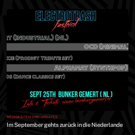
t
t
)
)
NEUIGKEITEN UND UPDATES
Im September gehts zurück in die Niederlande