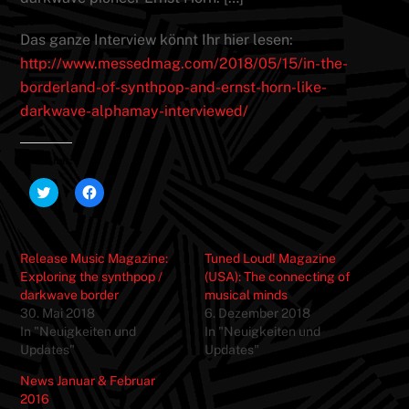
Das ganze Interview könnt Ihr hier lesen:
http://www.messedmag.com/2018/05/15/in-the-
borderland-of-synthpop-and-ernst-horn-like-
darkwave-alphamay-interviewed/
Teilen mit:
K
K
l
l
i
i
c
c
k
k
,
,
Release Music Magazine:
Tuned Loud! Magazine
u
u
m
m
Exploring the synthpop /
(USA): The connecting of
ü
a
darkwave border
musical minds
b
u
e
f
30. Mai 2018
6. Dezember 2018
r
F
In "Neuigkeiten und
T
a
In "Neuigkeiten und
w
c
Updates"
Updates"
i
e
t
b
t
o
News Januar & Februar
e
o
2016
r
k