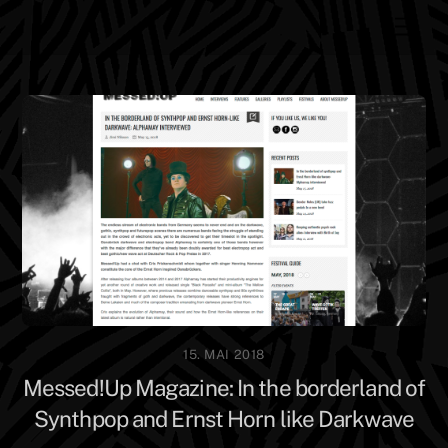
Skip
Men
to
content
15. MAI 2018
Messed!Up Magazine: In the borderland of
Synthpop and Ernst Horn like Darkwave