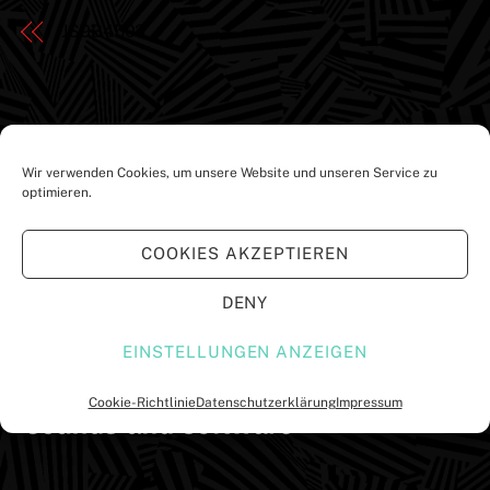
JS9B4503
Wir verwenden Cookies, um unsere Website und unseren Service zu
optimieren.
UNTERSTÜTZT VON:
COOKIES AKZEPTIEREN
DENY
EINSTELLUNGEN ANZEIGEN
Cookie-Richtlinie
Datenschutzerklärung
Impressum