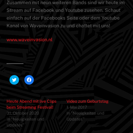
Zusammen mit neun weiteren Bands sind wir heute im
Stream auf Facebook und Youtube zusehen. Schaut
einfach auf der Facebooks Seite oder dem Youtube
Kanal von Waveinvasion zu und chattet mit uns!
www.waveinvasion.nl
Teilen mit:
K
K
l
l
i
i
c
c
k
k
,
,
Heute Abend mit live Clips
Video zum Geburtstag
u
u
m
m
beim Streaming Festival!
1. Mai 2017
ü
a
31. Oktober 2020
In "Neuigkeiten und
b
u
e
f
In "Neuigkeiten und
Updates"
r
F
Updates"
T
a
w
c