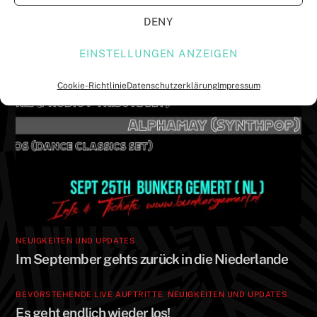
f
f
f
f
DENY
n
n
e
e
t
t
)
)
EINSTELLUNGEN ANZEIGEN
Cookie-Richtlinie
Datenschutzerklärung
Impressum
NEUIGKEITEN UND UPDATES
Im September gehts zurück in die Niederlande
BEVORSTEHENDE LIVE AUFTRITTE
,
NEUIGKEITEN UND UPDATES
Es geht endlich wieder los!