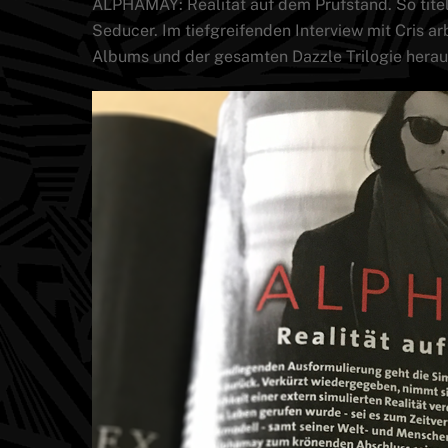
ALPHAMAY: Realität auf dem Prüfstand. So titel
Seducer. Im tiefgreifenden Interview mit Cris a
Albums und der gesamten Dazzle Trilogie herau