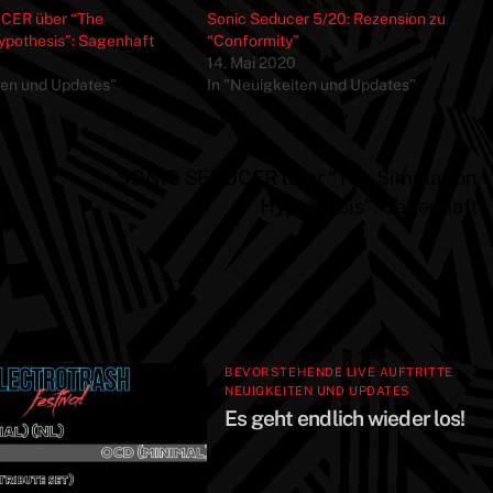
CER über “The
Sonic Seducer 5/20: Rezension zu
ypothesis”: Sagenhaft
“Conformity”
14. Mai 2020
ten und Updates"
In "Neuigkeiten und Updates"
SONIC SEDUCER über “The Simulation
Hypothesis”: Sagenhaft
BEVORSTEHENDE LIVE AUFTRITTE
,
NEUIGKEITEN UND UPDATES
Es geht endlich wieder los!