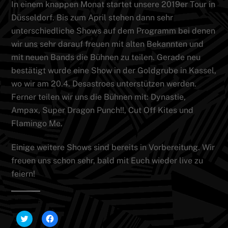
In einem knappen Monat startet unsere 2019er Tour in
Düsseldorf. Bis zum April stehen dann sehr
unterschiedliche Shows auf dem Programm bei denen
wir uns sehr darauf freuen mit alten Bekannten und
mit neuen Bands die Bühnen zu teilen. Gerade neu
bestätigt wurde eine Show in der Goldgrube in Kassel,
wo wir am 20.4. Desastroes unterstützen werden.
Ferner teilen wir uns die Bühnen mit: Dynastie,
Ampax, Super Dragon Punch!!, Cut Off Kites und
Flamingo Me.
Einige weitere Shows sind bereits in Vorbereitung. Wir
freuen uns schon sehr, bald mit Euch wieder live zu
feiern!
Teilen mit:
K
K
l
l