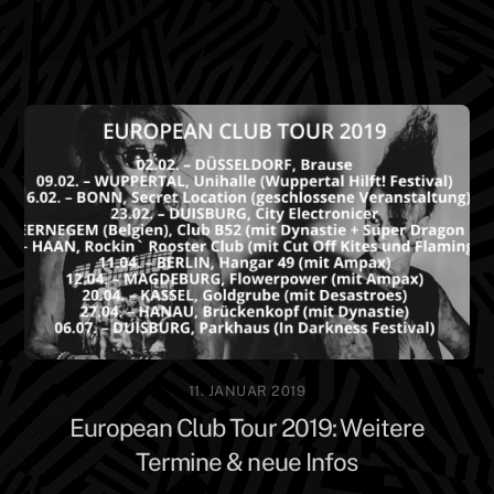
Skip
Men
to
content
11. JANUAR 2019
European Club Tour 2019: Weitere
Termine & neue Infos