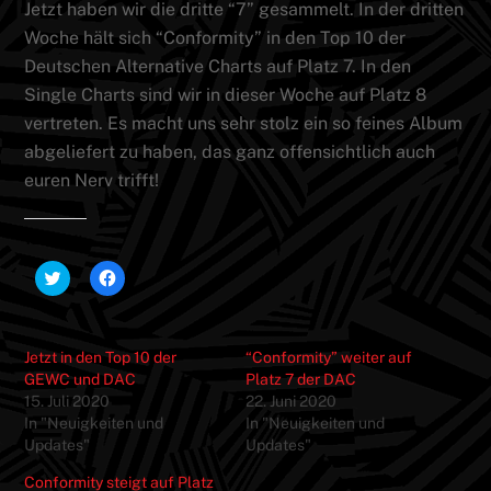
Jetzt haben wir die dritte “7” gesammelt. In der dritten
Woche hält sich “Conformity” in den Top 10 der
Deutschen Alternative Charts auf Platz 7. In den
Single Charts sind wir in dieser Woche auf Platz 8
vertreten. Es macht uns sehr stolz ein so feines Album
abgeliefert zu haben, das ganz offensichtlich auch
euren Nerv trifft!
Teilen mit:
K
K
l
l
i
i
c
c
k
k
,
,
Jetzt in den Top 10 der
“Conformity” weiter auf
u
u
m
m
GEWC und DAC
Platz 7 der DAC
ü
a
15. Juli 2020
22. Juni 2020
b
u
e
f
In "Neuigkeiten und
In "Neuigkeiten und
r
F
Updates"
T
a
Updates"
w
c
i
e
Conformity steigt auf Platz
t
b