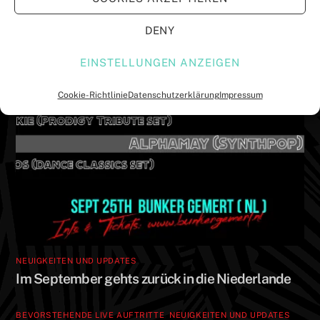
f
f
n
n
e
e
DENY
t
t
)
)
EINSTELLUNGEN ANZEIGEN
Cookie-Richtlinie
Datenschutzerklärung
Impressum
NEUIGKEITEN UND UPDATES
Im September gehts zurück in die Niederlande
BEVORSTEHENDE LIVE AUFTRITTE
,
NEUIGKEITEN UND UPDATES