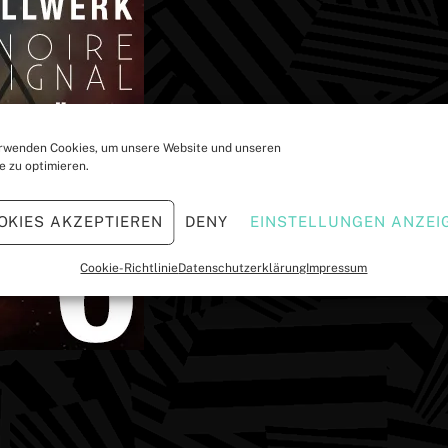
rwenden Cookies, um unsere Website und unseren
e zu optimieren.
OKIES AKZEPTIEREN
DENY
EINSTELLUNGEN ANZEI
Cookie-Richtlinie
Datenschutzerklärung
Impressum