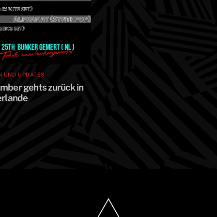
N UND UPDATES
mber gehts zurück in
erlande