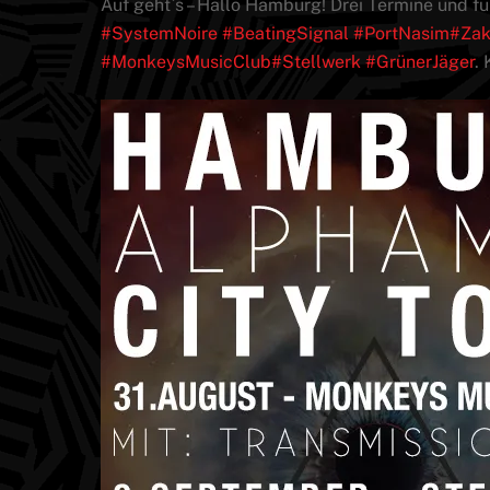
Auf geht`s – Hallo Hamburg! Drei Termine und fü
‪#‎
SystemNoire‬
‪#‎
BeatingSignal‬
‪#‎
PortNasim‬
‪#‎
Zak
‪#‎
MonkeysMusicClub‬
‪#‎
Stellwerk‬
‪#‎
GrünerJäger‬
.