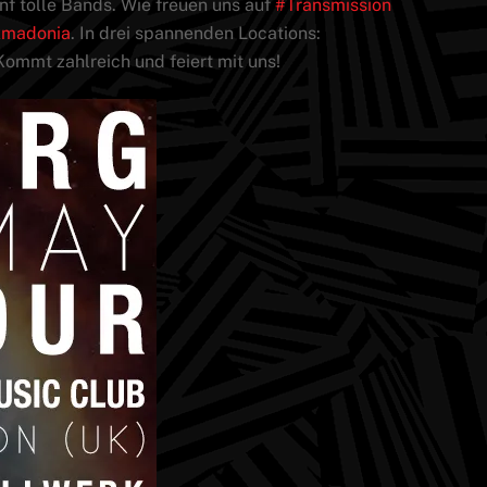
nf tolle Bands. Wie freuen uns auf
‪#‎
Transmission‬
madonia‬
. In drei spannenden Locations:
 Kommt zahlreich und feiert mit uns!