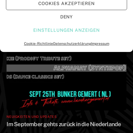
ö
ö
COOKIES AKZEPTIEREN
f
f
f
f
n
n
e
e
DENY
t
t
)
)
EINSTELLUNGEN ANZEIGEN
Cookie-Richtlinie
Datenschutzerklärung
Impressum
NEUIGKEITEN UND UPDATES
Im September gehts zurück in die Niederlande