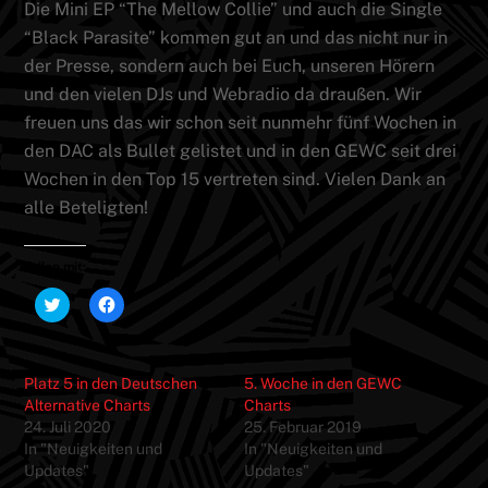
Die Mini EP “The Mellow Collie” und auch die Single
“Black Parasite” kommen gut an und das nicht nur in
der Presse, sondern auch bei Euch, unseren Hörern
und den vielen DJs und Webradio da draußen. Wir
freuen uns das wir schon seit nunmehr fünf Wochen in
den DAC als Bullet gelistet und in den GEWC seit drei
Wochen in den Top 15 vertreten sind. Vielen Dank an
alle Beteligten!
Teilen mit:
K
K
l
l
i
i
c
c
k
k
,
,
Platz 5 in den Deutschen
5. Woche in den GEWC
u
u
m
m
Alternative Charts
Charts
ü
a
24. Juli 2020
25. Februar 2019
b
u
e
f
In "Neuigkeiten und
In "Neuigkeiten und
r
F
Updates"
T
a
Updates"
w
c