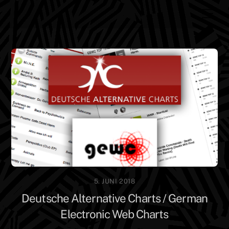
Skip
Men
to
content
5. JUNI 2018
Deutsche Alternative Charts / German
Electronic Web Charts