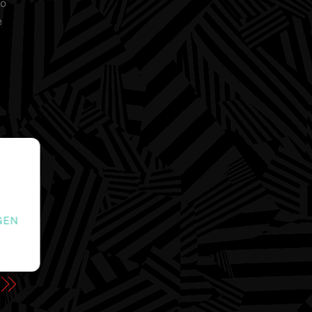
lo
e
GEN