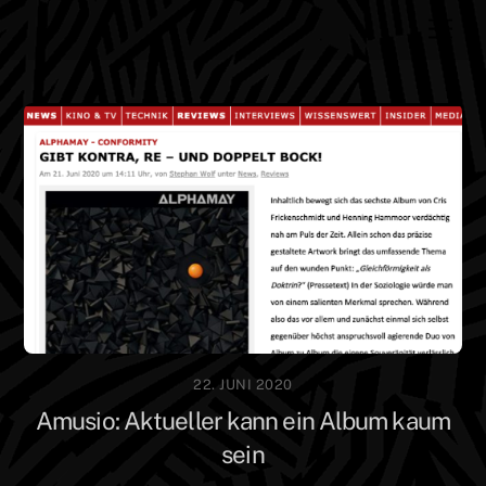
Skip
Men
to
content
22. JUNI 2020
Amusio: Aktueller kann ein Album kaum
sein