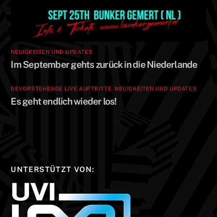
e
e
ö
ö
f
f
f
f
n
n
e
e
t
t
)
)
NEUIGKEITEN UND UPDATES
Im September gehts zurück in die Niederlande
BEVORSTEHENDE LIVE AUFTRITTE
,
NEUIGKEITEN UND UPDATES
Es geht endlich wieder los!
UNTERSTÜTZT VON: