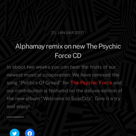
Skip
Men
to
content
21. JANUAR 2017
Alphamay remix on new The Psychic
Force CD
In about two weeks you can hear the fruits of our
newest musical cooperation: We have remixed the
song “Politics Of Greed” for
The Psychic Force
and
our contribution is featured on the deluxe edition of
the new album “Welcome to ScarCity”. Give it a try
and enjoy!
Teilen mit:
K
K