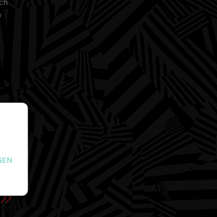
och
w
GEN