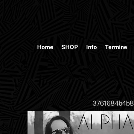
Skip
to
content
Home
SHOP
Info
Termine
3761684b4b8