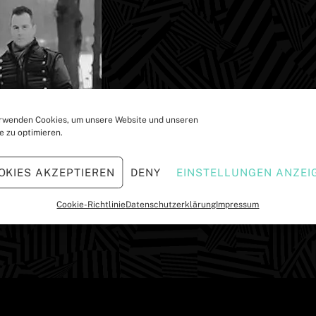
rwenden Cookies, um unsere Website und unseren
e zu optimieren.
OKIES AKZEPTIEREN
DENY
EINSTELLUNGEN ANZEI
80
Cookie-Richtlinie
Datenschutzerklärung
Impressum