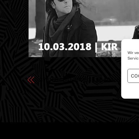
Wir ve
Servic
CO
3761684b4b8f4f63585454cd0cf41b