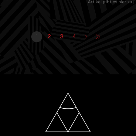
Artikel gibt es hier zu [
1
2
3
4