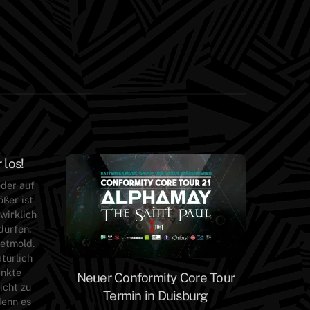
 los!
eder auf
ßer ist
wirklich
 dürfen:
Detmold.
türlich
änkte
Neuer Conformity Core Tour
icht zu
Termin in Duisburg
denn es