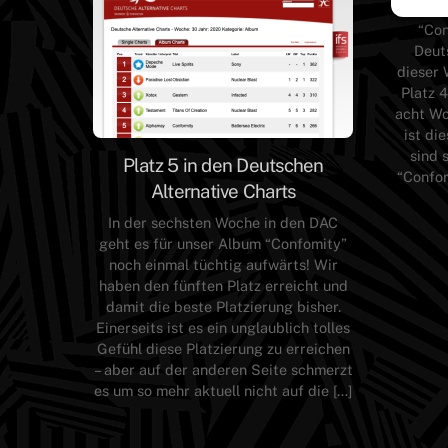
Schon a
“Con
Deuts
dieser 
Platz 4
acht Wo
ist di
sind 
Platz 5 in den Deutschen
“Confor
Alternative Charts
In der sechsten Woche in den DAC
geht es für unser Album “Confomity”
noch einmal tüchtig aufwärts! Wir
haben den fünften Platz erreicht und
damit die beste Platzierung bisher.
Einerseits ist es ein unglaublich tolles
Gefühl diese Platzierung zu erreichen
– aber auf der anderen Seite schmerzt
es um so mehr aktuell nicht auf die […]