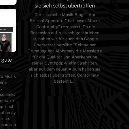
sie sich selbst übertroffen
Der russische Musik Blog “I Am
Eternal Spectator” hat unser Album
“Conformity” rezensiert. Da die
Rezension auf russisch geschrieben
ist, haben wir für euch den Google
Übersetzer bemüht: “Seit seiner
Gründung hat Alphamay die Messlatte
für die Qualität und Anerkennung
h gute
seiner Synthpop-Vielfalt gehalten,
aber auf dem neuen Album haben sie
sich selbst übertroffen. Conformity
tro Musik
besteht […]
eine
ty”
schließt
 electro-
pproach
Alphamay
rise.” –
gesamten