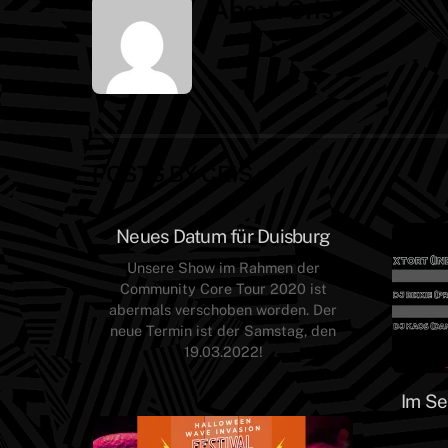
About
Cris
POSTS BY CRIS :
Neues Datum für Duisburg
Unsere Show im Rahmen der
Community Core Tour 2020 ist
abermals verschoben worden. Der
neue Termin ist der Samstag, den
19.03.2022!
Im Se