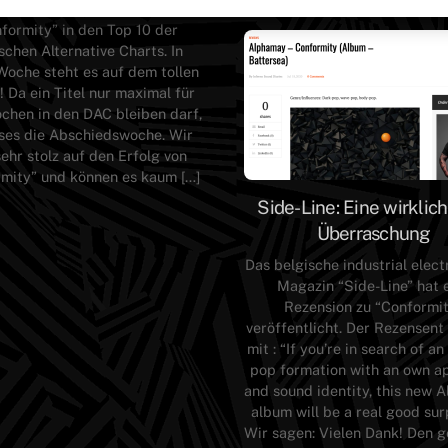
cht Wochen steht unser Album
formity” in den Top 10 der
chen Alternative Charts. In
Woche steht es auf dem tollen
! Da ein Titel nur maximal für
chen in den DAC bleiben darf,
eses die Abschiedswoche. Wir
sehr stolz auf den Erfolg von
mity” und können es kaum […]
Side-Line: Eine wirklic
Überraschung
Das belgische industrial elec
Magazin “Side-Line” hat 
Rezension zu “Conformi
veröffentlicht. Der Rezensent 
mit : “If you’re in search of an
pop formation with an own a
and sound identity, this new 
album will be a real good surp
Wir sagen: Vielen Dank! Den 